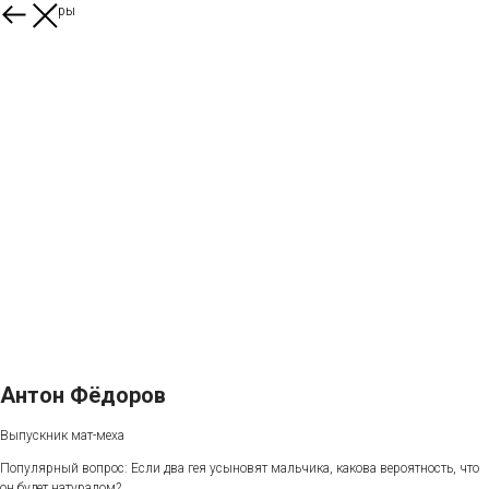
Все спикеры
Антон Фёдоров
Выпускник мат-меха
Популярный вопрос: Если два гея усыновят мальчика, какова вероятность, что
он будет натуралом?